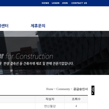
Home > Community >
공급승인서
작성자
조회수
연신철강
4