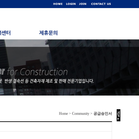
Home > Community >
공급승인서