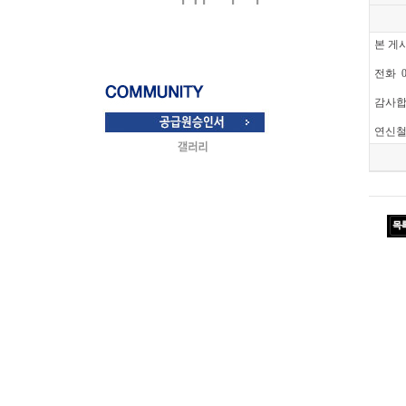
본 게
전화 0
감사합
연신철